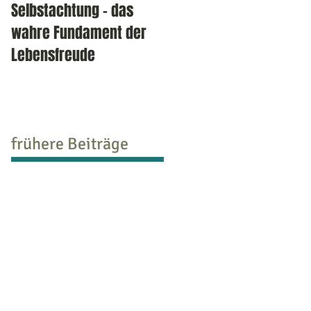
Selbstachtung - das
Burnout-Selbsttest: auf
wahre Fundament der
welcher Stufe stehen Si
Lebensfreude
bereits?
frühere Beiträge