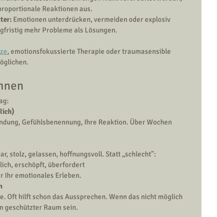
proportionale Reaktionen aus.
ter:
 Emotionen unterdrücken, vermeiden oder explosiv 
angfristig mehr Probleme als Lösungen.
tze
, emotionsfokussierte Therapie oder traumasensible 
öglichen.
önnen
ag:
lich)
findung, Gefühlsbenennung, Ihre Reaktion. Über Wochen 
bar, stolz, gelassen, hoffnungsvoll. Statt „schlecht": 
tlich, erschöpft, überfordert
er Ihr emotionales Erleben.
n
se. Oft hilft schon das Aussprechen. Wenn das nicht möglich 
in geschützter Raum sein.