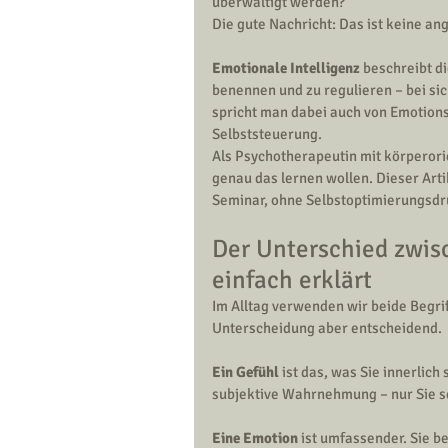
überwältigt werden?
Die gute Nachricht: Das ist keine a
Emotionale Intelligenz
 beschreibt d
benennen und zu regulieren – bei sic
spricht man dabei auch von Emotion
Selbststeuerung.
Als Psychotherapeutin mit körperori
genau das lernen wollen. Dieser Art
Seminar, ohne Selbstoptimierungsdr
Der Unterschied zwis
einfach erklärt
Im Alltag verwenden wir beide Begrif
Unterscheidung aber entscheidend.
Ein Gefühl
 ist das, was Sie innerlich 
subjektive Wahrnehmung – nur Sie s
Eine Emotion
 ist umfassender. Sie be