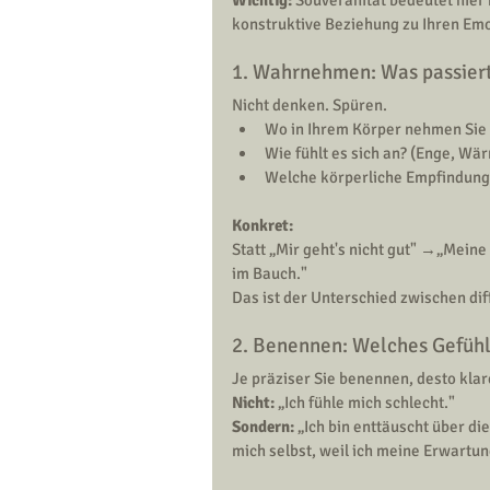
konstruktive Beziehung zu Ihren Emot
1. Wahrnehmen: Was passiert
Nicht denken. Spüren.
Wo in Ihrem Körper nehmen Sie
Wie fühlt es sich an? (Enge, Wä
Welche körperliche Empfindung 
Konkret:
Statt „Mir geht's nicht gut" →„Meine 
im Bauch."
Das ist der Unterschied zwischen di
2. Benennen: Welches Gefühl 
Je präziser Sie benennen, desto klar
Nicht:
 „Ich fühle mich schlecht."
Sondern:
 „Ich bin enttäuscht über di
mich selbst, weil ich meine Erwartun