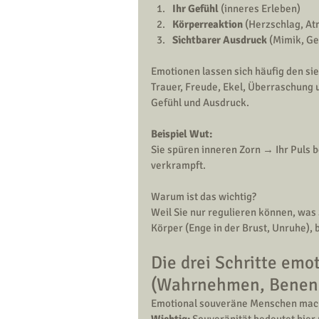
Ihr Gefühl
 (inneres Erleben)
Körperreaktion
 (Herzschlag, A
Sichtbarer Ausdruck
 (Mimik, Ge
Emotionen lassen sich häufig den s
Trauer, Freude, Ekel, Überraschung u
Gefühl und Ausdruck.
Beispiel Wut:
Sie spüren inneren Zorn → Ihr Puls b
verkrampft.
Warum ist das wichtig?
Weil Sie nur regulieren können, wa
Körper (Enge in der Brust, Unruhe),
Die drei Schritte emot
(Wahrnehmen, Benenn
Emotional souveräne Menschen mach
Wichtig:
 Souveränität bedeutet hier