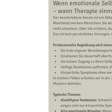
Wenn emotionale Selb
– wann Therapie sinnv
Der beschriebene Ansatz ist ein All
Manchmal merken Menschen: Sie wiss
nicht umsetzen. Oder sie erleben, das
Das ist kein persönliches Versagen. 
Professionelle Begleitung wird sinnv
Sie trotz eigener Bemühungen 
Emotionen Sie dauerhaft überfor
Sie keinen Zugang zu Ihren Gefü
Heftige Reaktionen auftreten, d
Körperliche Symptome ohne med
In solchen Fällen arbeiten wir in der 
Mustern dahinter.
Typische Themen:
Alexithyme Tendenzen:
 Schwier
zeigen sich nur körperliche S
Alte emotionale Wunden:
 Wenn 