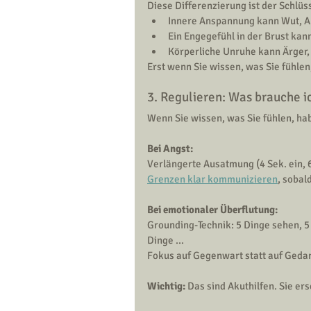
Diese Differenzierung ist der Schlüs
Innere Anspannung kann Wut, An
Ein Engegefühl in der Brust ka
Körperliche Unruhe kann Ärger, 
Erst wenn Sie wissen, was Sie fühle
3. Regulieren: Was brauche ic
Wenn Sie wissen, was Sie fühlen, ha
Bei Angst:
Verlängerte Ausatmung (4 Sek. ein, 
Grenzen klar kommunizieren
, sobal
Bei emotionaler Überflutung:
Grounding-Technik: 5 Dinge sehen, 5 
Dinge ...
Fokus auf Gegenwart statt auf Geda
Wichtig:
 Das sind Akuthilfen. Sie er