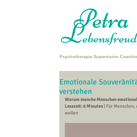
Petra
L
ebensfreud
Psychotherapie
Supervision
Coachi
Emotionale Souveränit
verstehen
Warum manche Menschen emotional s
Lesezeit: 6 Minuten
 | Für Menschen, 
wollen