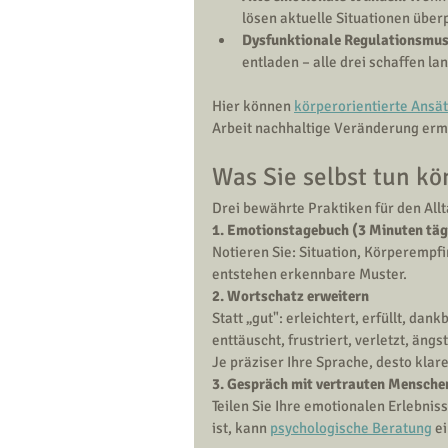
lösen aktuelle Situationen über
Dysfunktionale Regulationsmus
entladen – alle drei schaffen l
Hier können 
körperorientierte Ansä
Arbeit nachhaltige Veränderung erm
Was Sie selbst tun k
Drei bewährte Praktiken für den Allt
1. Emotionstagebuch (3 Minuten täg
Notieren Sie: Situation, Körperemp
entstehen erkennbare Muster.
2. Wortschatz erweitern
Statt „gut": erleichtert, erfüllt, dank
enttäuscht, frustriert, verletzt, ängs
Je präziser Ihre Sprache, desto klar
3. Gespräch mit vertrauten Mensche
Teilen Sie Ihre emotionalen Erlebnis
ist, kann 
psychologische Beratung
 e