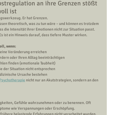
stregulation an ihre Grenzen stößt 
oll ist
tagswerkzeug. Er hat Grenzen.
en theoretisch, was zu tun wäre – und können es trotzdem 
s die Intensität ihrer Emotionen nicht zur Situation passt. 
Es ist ein Hinweis darauf, dass tiefere Muster wirken.
oll, wenn:
keine Veränderung erreichen
dern oder Ihren Alltag beeinträchtigen
hlen finden (emotionale Taubheit)
ie der Situation nicht entsprechen
izinische Ursache bestehen
Psychotherapie
 nicht nur an Akutstrategien, sondern an den 
igkeiten, Gefühle wahrzunehmen oder zu benennen. Oft 
ymptome wie Verspannungen oder Erschöpfung.
frühere belastende Erfahrungen nicht verarbeitet wurden, 