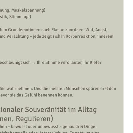
tmung, Muskelspannung)
stik, Stimmlage)
ieben Grundemotionen nach Ekman zuordnen: Wut, Angst, 
nd Verachtung – jede zeigt sich in Körperreaktion, innerem 
eschleunigt sich → Ihre Stimme wird lauter, Ihr Kiefer 
s Sie wahrnehmen. Und die meisten Menschen spüren erst den 
 bevor sie das Gefühl benennen können.
ionaler Souveränität im Alltag 
en, Regulieren)
en – bewusst oder unbewusst – genau drei Dinge.
 nicht Kontrolle oder Unterdrückung. Es geht um eine 