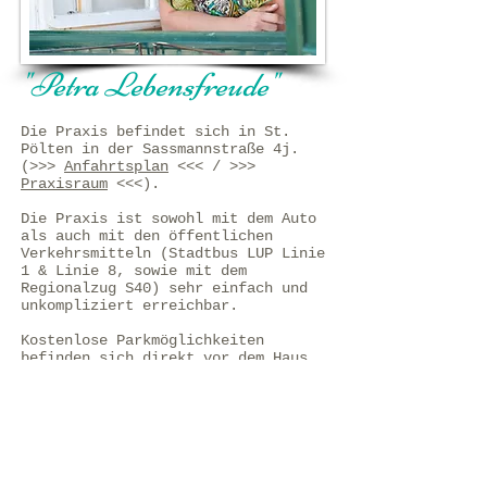
​"Petra Lebensfreude"
Die Praxis befindet sich in St.
Pölten in der Sassmannstraße 4j.
(>>>
Anfahrtsplan
<<< / >>>
Praxisraum
<<<).
Die Praxis ist sowohl mit dem Auto
als auch mit den öffentlichen
Verkehrsmitteln (Stadtbus LUP Linie
1 & Linie 8, sowie mit dem
Regionalzug S40) sehr einfach und
unkompliziert erreichbar.
Kostenlose Parkmöglichkeiten
befinden sich direkt vor dem Haus.
Ihre "Petra Lebensfreude"
DSA Petra Burmetler, MSc
​DSA Petra Burmetler, MSc
|
Psychotherapie "Plus"
|
St. Pölten
|
+436805009889
|
praxis@petra-