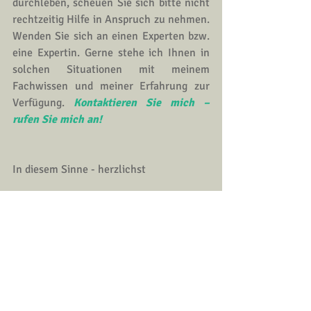
durchleben, scheuen Sie sich bitte nicht 
rechtzeitig Hilfe in Anspruch zu nehmen. 
Wenden Sie sich an einen 
Experten
 bzw. 
eine 
Expertin
. Gerne stehe ich Ihnen in 
solchen Situationen mit meinem 
Fachwissen und meiner Erfahrung zur 
Verfügung. 
Kontaktieren Sie mich – 
rufen Sie mich an!
In diesem Sinne - herzlichst
Ihre 
Petra Lebensfreude
>>>
jetzt Kontakt aufnehmen
<<<