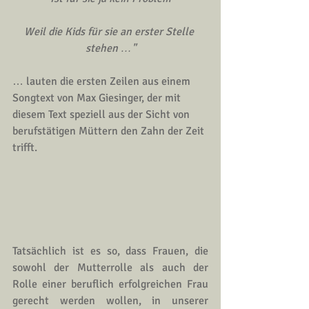
Weil die Kids für sie an erster Stelle 
stehen …"
… lauten die ersten Zeilen aus einem 
Songtext von Max Giesinger, der mit 
diesem Text speziell aus der Sicht von 
berufstätigen Müttern den Zahn der Zeit 
trifft.
Tatsächlich ist es so, dass Frauen, die 
sowohl der Mutterrolle als auch der 
Rolle einer beruflich erfolgreichen Frau 
gerecht werden wollen, in unserer 