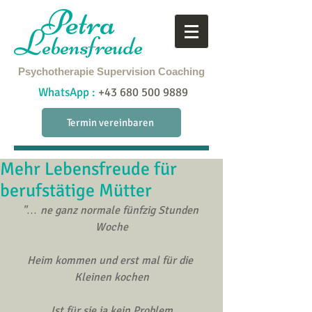
Petra
L
ebensfreude
Psychotherapie
Supervision
Coaching
WhatsApp :
+43 680 500 9889
Termin vereinbaren
Mehr Lebensfreude für
berufstätige Mütter
"… ne ganz normale fünfzig Stunden 
Woche
Heim kommen und erst mal für die 
Kleinen kochen
Ist für sie ja kein Problem