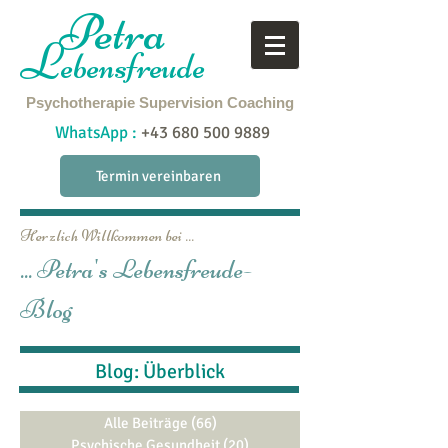
Petra
L
ebensfreude
Psychotherapie
Supervision
Coaching
WhatsApp :
+43 680 500 9889
Termin vereinbaren
Herzlich Willkommen bei ...
... Petra's Lebensfreude-
Blog
Blog: Überblick
Alle Beiträge
(66)
66 Beiträge
Psychische Gesundheit
(20)
20 Beiträge