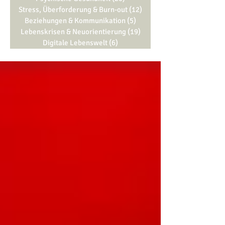
Stress, Überforderung & Burn-out
(12)
12 Beiträge
Beziehungen & Kommunikation
(5)
5 Beiträge
Lebenskrisen & Neuorientierung
(19)
19 Beiträge
Digitale Lebenswelt
(6)
6 Beiträge