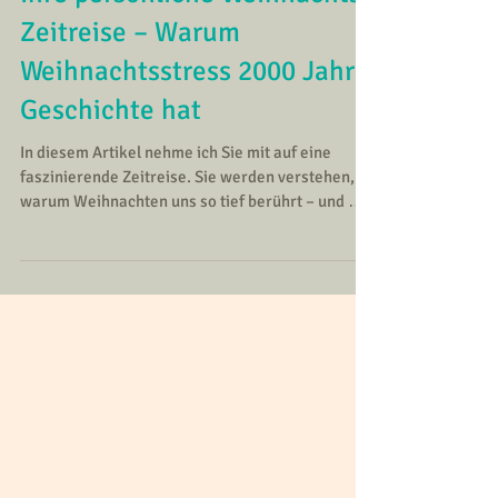
Ihre persönliche Weihnachts-
Zeitreise – Warum
Weihnachtsstress 2000 Jahre
Geschichte hat
In diesem Artikel nehme ich Sie mit auf eine
faszinierende Zeitreise. Sie werden verstehen,
warum Weihnachten uns so tief berührt – und wie
Sie sich von übernommenen Erwartungen
befreien können. Am Ende haben Sie vielleicht
nicht nur "Aha-Momente" für sich selbst, sondern
eventuell auch Gesprächsstoff, für Ihre nächste
Weihnachtsrunde. Versprochen: Danach werden
Sie Weihnachten anders als zuvor erleben.