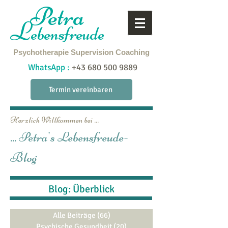
Petra
L
ebensfreude
Psychotherapie
Supervision
Coaching
WhatsApp :
+43 680 500 9889
Termin vereinbaren
Herzlich Willkommen bei ...
... Petra's Lebensfreude-
Blog
Blog: Überblick
Alle Beiträge
(66)
66 Beiträge
Psychische Gesundheit
(20)
20 Beiträge