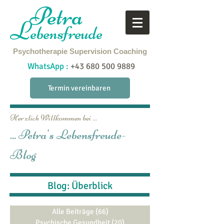
Petra
L
ebensfreude
Psychotherapie
Supervision
Coaching
WhatsApp :
+43 680 500 9889
Termin vereinbaren
Herzlich Willkommen bei ...
... Petra's Lebensfreude-
Blog
Blog: Überblick
Alle Beiträge
(66)
66 Beiträge
Psychische Gesundheit
(20)
20 Beiträge