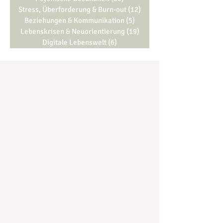
Stress, Überforderung & Burn-out
(12)
12 Beiträge
Beziehungen & Kommunikation
(5)
5 Beiträge
Lebenskrisen & Neuorientierung
(19)
19 Beiträge
Digitale Lebenswelt
(6)
6 Beiträge