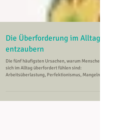
Die Überforderung im Alltag
entzaubern
Die fünf häufigsten Ursachen, warum Menschen
sich im Alltag überfordert fühlen sind:
Arbeitsüberlastung, Perfektionismus, Mangelnde
Grenzen