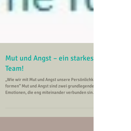
Mut und Angst – ein starkes
Team!
„Wie wir mit Mut und Angst unsere Persönlichkeit
formen“ Mut und Angst sind zwei grundlegende
Emotionen, die eng miteinander verbunden sind
und eine entscheidende Rolle in unserem Leben
spielen. Während Mut uns ermutigt, uns unseren
Ängsten zu stellen und Herausforderungen