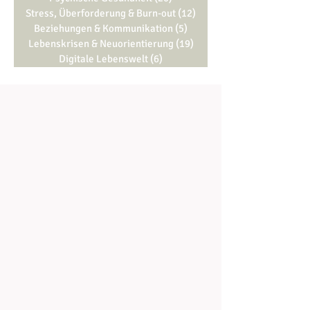
Stress, Überforderung & Burn-out
(12)
12 Beiträge
Beziehungen & Kommunikation
(5)
5 Beiträge
Lebenskrisen & Neuorientierung
(19)
19 Beiträge
Digitale Lebenswelt
(6)
6 Beiträge