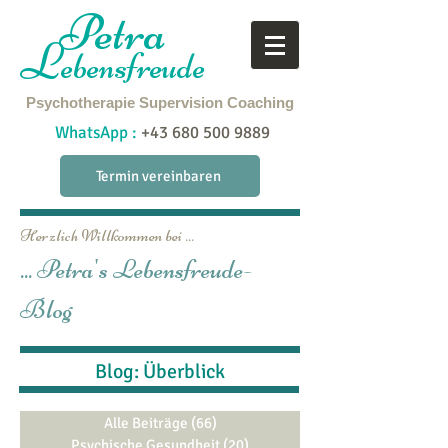
Petra
L
ebensfreude
Psychotherapie
Supervision
Coaching
WhatsApp :
+43 680 500 9889
Termin vereinbaren
Herzlich Willkommen bei ...
... Petra's Lebensfreude-
Blog
Blog: Überblick
Alle Beiträge
(66)
66 Beiträge
Psychische Gesundheit
(20)
20 Beiträge