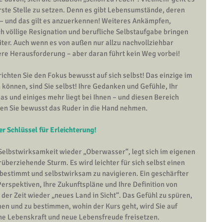
rste Stelle zu setzen. Denn es gibt Lebensumstände, deren 
t – und das gilt es anzuerkennen! Weiteres Ankämpfen, 
 völlige Resignation und berufliche Selbstaufgabe bringen 
ter. Auch wenn es von außen nur allzu nachvollziehbar 
dere Herausforderung – aber daran führt kein Weg vorbei!
richten Sie den Fokus bewusst auf sich selbst! Das einzige im 
 können, sind Sie selbst! Ihre Gedanken und Gefühle, Ihr 
das und einiges mehr liegt bei Ihnen – und diesen Bereich 
nen Sie bewusst das Ruder in die Hand nehmen.
ler Schlüssel für Erleichterung!
Selbstwirksamkeit
 wieder „Oberwasser“, legt sich im eigenen 
berziehende Sturm. Es wird leichter für sich selbst einen 
estimmt und selbstwirksam zu navigieren. Ein geschärfter 
Perspektiven, Ihre Zukunftspläne und Ihre Definition von 
der Zeit wieder „neues Land in Sicht“. Das Gefühl zu spüren, 
men und zu bestimmen, wohin der Kurs geht, wird Sie auf 
he 
Lebenskraft
 und neue 
Lebensfreude
 freisetzen.