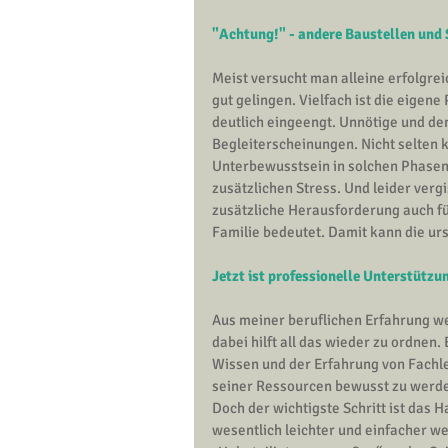
"Achtung!" - andere Baustellen und S
Meist versucht man alleine erfolgre
gut gelingen. Vielfach ist die eigen
deutlich eingeengt. Unnötige und de
Begleiterscheinungen. Nicht selten
Unterbewusstsein in solchen Phasen
zusätzlichen Stress. Und leider verg
zusätzliche Herausforderung auch fü
Familie bedeutet. Damit kann die ur
Jetzt ist professionelle Unterstütz
Aus meiner beruflichen Erfahrung we
dabei hilft all das wieder zu ordnen
Wissen und der Erfahrung von Fachleu
seiner Ressourcen bewusst zu werd
Doch der wichtigste Schritt ist das H
wesentlich leichter und einfacher w