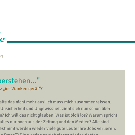
Home
Über mich
Leistungen
Veranstaltungen
P
e
ng
erstehen..."
nz „ins Wanken gerät“?
halte das nicht mehr aus! Ich muss mich zusammenreissen. 
nsicherheit und Ungewissheit zieht sich nun schon über 
? Ich will das nicht glauben! Was ist bloß los? Warum spricht 
lles nur noch aus der Zeitung und den Medien? Alle sind 
estimmt werden wieder viele gute Leute ihre Jobs verlieren. 