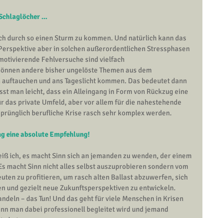
chlaglöcher ...
ich durch so einen Sturm zu kommen. Und natürlich kann das 
e Perspektive aber in solchen außerordentlichen Stressphasen 
motivierende Fehlversuche sind vielfach 
 können andere bisher ungelöste Themen aus dem 
 auftauchen und ans Tageslicht kommen. Das bedeutet dann 
isst man leicht, dass ein Alleingang in Form von Rückzug eine 
r das private Umfeld, aber vor allem für die nahestehende 
sprünglich berufliche Krise rasch sehr komplex werden.
ung eine absolute Empfehlung!
iß ich, es macht Sinn sich an jemanden zu wenden, der einem 
. Es macht Sinn nicht alles selbst auszuprobieren sondern vom 
ten zu profitieren, um rasch alten Ballast abzuwerfen, 
sich 
en
 und gezielt neue Zukunftsperspektiven zu entwickeln. 
andeln – das Tun! Und das geht für viele Menschen in Krisen 
enn man dabei professionell begleitet wird und jemand 