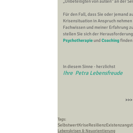
„Unbeteiligten von außen“ an der Sei
Für den Fall, dass Sie oder jemand a
Krisensituation in Anspruch nehmen 
Fachwissen und meiner Erfahrung zu
stellen Sie sich der Herausforderun
Psychotherapie
 und
Coaching
finden
In diesem Sinne - herzlichst
Ihre  Petra Lebensfreude
>>>
Tags:
Selbstwert
Krise
Resilienz
Existenzangst
Lebenskrisen & Neuorientierung