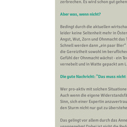
zerbrechen. Es wird schon gut gehen!
Aber was, wenn nicht?
Bedingt durch die aktuellen wirtsch
leider keine Seltenheit mehr in Öste
Angst, Wut, Zorn und Ohnmacht das T
Schnell werden dann „ein paar Bier“
die Gereiztheit sowohl im beruflich
Gefühl der Ohnmacht wächst - ein T
vernebelt und in Watte gepackt am Lebe
Die gute Nachricht: "Das muss nicht 
Wer pro-aktiv mit solchen Situatione
Auch wenn die eigene Widerstandsfäh
Sinn, sich einer Expertin anzuvertr
den Sturm nicht nur gut zu übersteh
Das gelingt vor allem durch das Anneh
unangenehm! Dabei ist nicht die Rede