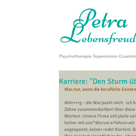
Petra
L
ebensfreud
Psychotherapie
Supervision
Coachi
Karriere: "Den Sturm üb
Was tun, wenn die berufliche Existe
Ahhrrrrg – die Wut packt mich - ich 
Zähne zusammenbeißen! Aber diese U
Wochen. Unsere Firma soll pleite sein
keiner mit uns? Warum erfahren wir a
angespannt, keiner redet Klartext. B