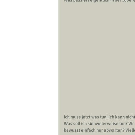
Was passiert eigentlich in der „obere
Ich muss jetzt was tun! Ich kann nich
Was soll ich sinnvollerweise tun? We
bewusst einfach nur abwarten? Viellei