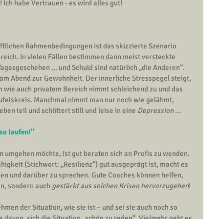
 Ich habe Vertrauen - es wird alles gut!
aftlichen Rahmenbedingungen ist das skizzierte Szenario 
rreich. In vielen Fällen bestimmen dann meist versteckte 
agesgeschehen ... und Schuld sind natürlich „die Anderen“. 
 am Abend zur Gewohnheit. Der innerliche Stresspegel steigt, 
en wie auch privatem Bereich nimmt schleichend zu und das 
eufelskreis. Manchmal nimmt man nur noch wie gelähmt, 
n teil und schlittert still und leise in eine 
Depression
 ...
so laufen!"
n umgehen möchte, ist gut beraten sich an Profis zu wenden. 
igkeit (Stichwort: „
Resilienz
“) gut ausgeprägt ist, macht es 
auen und darüber zu sprechen. Gute Coaches können helfen, 
en, sondern auch 
gestärkt aus solchen Krisen hervorzugehen
!
men der Situation, wie sie ist – und sei sie auch noch so 
 davon, sich die Situation „schön zu reden“. Vielmehr geht es 