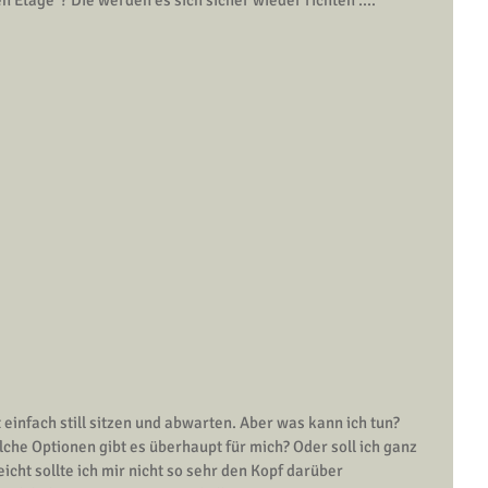
n Etage“? Die werden es sich sicher wieder richten ....
t einfach still sitzen und abwarten. Aber was kann ich tun? 
lche Optionen gibt es überhaupt für mich? Oder soll ich ganz 
cht sollte ich mir nicht so sehr den Kopf darüber 