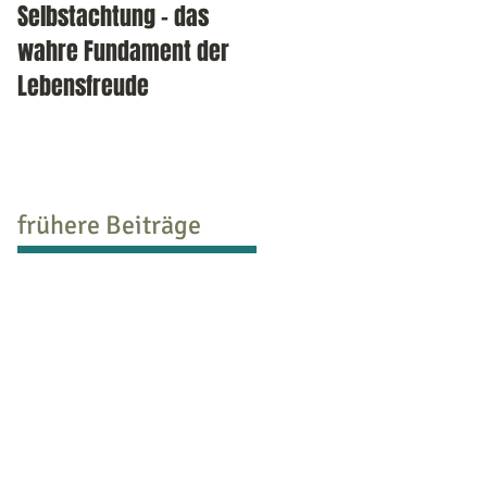
Selbstachtung - das
Burnout-Selbsttest: auf
wahre Fundament der
welcher Stufe stehen Si
Lebensfreude
bereits?
frühere Beiträge