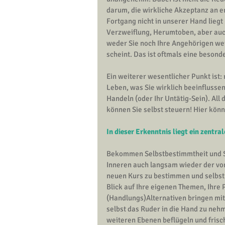
darum, die wirkliche Akzeptanz an e
Fortgang nicht in unserer Hand lieg
Verzweiflung, Herumtoben, aber auch
weder Sie noch Ihre Angehörigen wei
scheint. Das ist oftmals eine beson
Ein weiterer wesentlicher Punkt ist: 
Leben, was Sie wirklich beeinflussen
Handeln (oder Ihr Untätig-Sein). All 
können Sie selbst steuern! Hier kön
In dieser Erkenntnis liegt ein zentra
Bekommen 
Selbstbestimmtheit
 und 
Inneren auch langsam wieder der vorü
neuen Kurs zu bestimmen und selbstb
Blick auf Ihre eigenen Themen, Ihre 
(Handlungs)Alternativen bringen mit 
selbst das Ruder in die Hand zu neh
weiteren Ebenen beflügeln und frisc