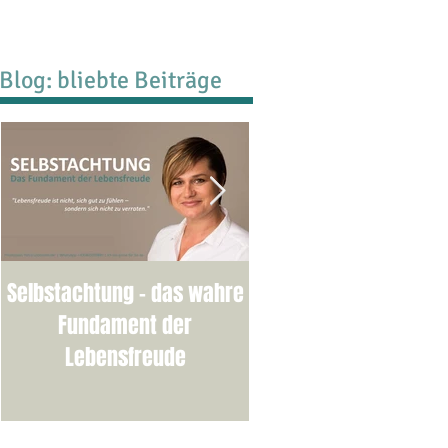
Blog: bliebte Beiträge
Selbstachtung - das wahre
Burnout-Selbsttest:
Fundament der
welcher Stufe stehen
Lebensfreude
bereits?