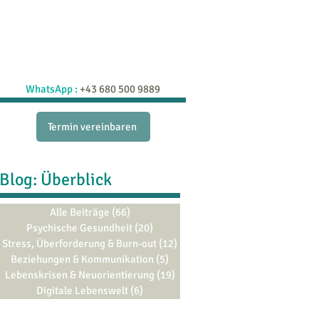
raxis
Schatzkiste
Blog
More
WhatsApp :
+43 680 500 9889
Termin vereinbaren
Blog: Überblick
Alle Beiträge
(66)
66 Beiträge
Psychische Gesundheit
(20)
20 Beiträge
Stress, Überforderung & Burn-out
(12)
12 Beiträge
Beziehungen & Kommunikation
(5)
5 Beiträge
Lebenskrisen & Neuorientierung
(19)
19 Beiträge
Digitale Lebenswelt
(6)
6 Beiträge