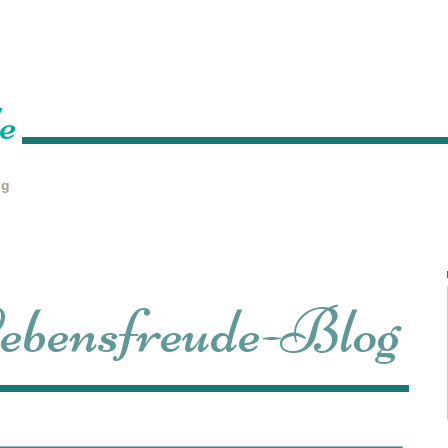
Home
Über mich
Leistungen
Veranstaltungen
P
e
ng
 Lebensfreude-Blog