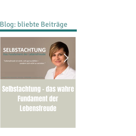
Blog: bliebte Beiträge
Selbstachtung - das wahre
Burnout-Selbsttest:
Fundament der
welcher Stufe stehen
Lebensfreude
bereits?