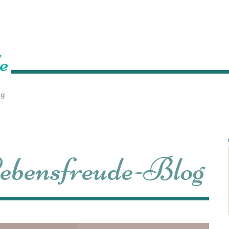
Home
Über mich
Leistungen
Veranstaltungen
P
e
ng
 Lebensfreude-Blog