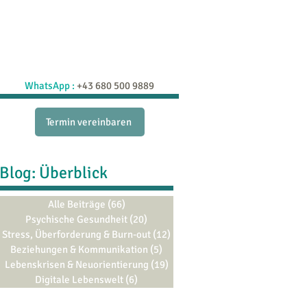
raxis
Schatzkiste
Blog
More
WhatsApp :
+43 680 500 9889
Termin vereinbaren
Blog: Überblick
Alle Beiträge
(66)
66 Beiträge
Psychische Gesundheit
(20)
20 Beiträge
Stress, Überforderung & Burn-out
(12)
12 Beiträge
Beziehungen & Kommunikation
(5)
5 Beiträge
Lebenskrisen & Neuorientierung
(19)
19 Beiträge
Digitale Lebenswelt
(6)
6 Beiträge