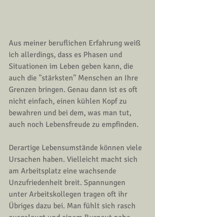
Aus meiner beruflichen Erfahrung weiß 
ich allerdings, dass es Phasen und 
Situationen im Leben geben kann, die 
auch die "stärksten" Menschen an Ihre 
Grenzen bringen. Genau dann ist es oft 
nicht einfach, einen kühlen Kopf zu 
bewahren und bei dem, was man tut, 
auch noch Lebensfreude zu empfinden. 
Derartige Lebensumstände können viele 
Ursachen haben. Vielleicht macht sich 
am Arbeitsplatz eine wachsende 
Unzufriedenheit breit. Spannungen 
unter Arbeitskollegen tragen oft ihr 
Übriges dazu bei. Man fühlt sich rasch 