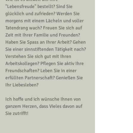
"Lebensfreude" bestellt? Sind Sie 
glücklich und zufrieden? Werden Sie 
morgens mit einem Lächeln und voller 
Tatendrang wach? Freuen Sie sich auf 
Zeit mit Ihrer Familie und Freunden? 
Haben Sie Spass an Ihrer Arbeit? Gehen 
Sie einer sinnstiftenden Tätigkeit nach? 
Verstehen Sie sich gut mit Ihren 
Arbeitskollegen? Pflegen Sie aktiv Ihre 
Freundschaften? Leben Sie in einer 
erfüllten Partnerschaft? Genießen Sie 
Ihr Liebesleben? 
Ich hoffe und ich wünsche Ihnen von 
ganzem Herzen, dass Vieles davon auf 
Sie zutrifft!