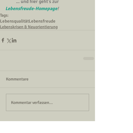
        ... und hier geht's zur
Lebensfreude-Homepage
!
Tags:
Lebensqualität
Lebensfreude
Lebenskrisen & Neuorientierung
Kommentare
Kommentar verfassen...