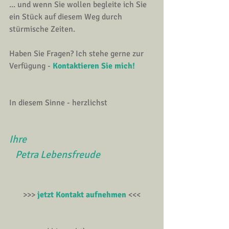
... und wenn Sie wollen begleite ich Sie 
ein Stück auf diesem Weg durch 
stürmische Zeiten. 
Haben Sie Fragen? Ich stehe gerne zur 
Verfügung - 
Kontaktieren Sie mich!
In diesem Sinne - herzlichst
Ihre 
   Petra Lebensfreude
>>>
jetzt Kontakt aufnehmen
<<<