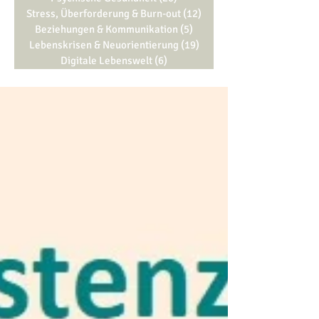
Stress, Überforderung & Burn-out
(12)
12 Beiträge
Beziehungen & Kommunikation
(5)
5 Beiträge
Lebenskrisen & Neuorientierung
(19)
19 Beiträge
Digitale Lebenswelt
(6)
6 Beiträge