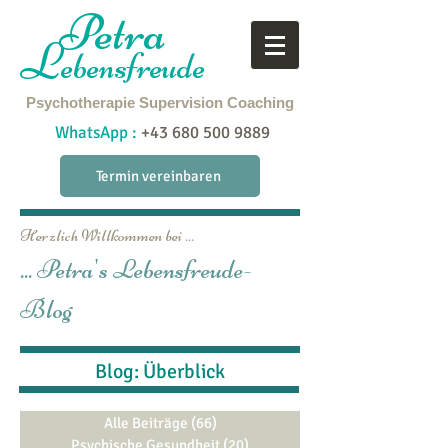
Petra
L
ebensfreude
Psychotherapie
Supervision
Coaching
WhatsApp :
+43 680 500 9889
Termin vereinbaren
Herzlich Willkommen bei ...
... Petra's Lebensfreude-
Blog
Blog: Überblick
Alle Beiträge
(66)
66 Beiträge
Psychische Gesundheit
(20)
20 Beiträge