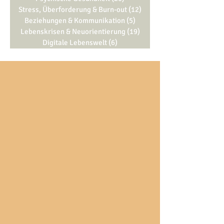
Stress, Überforderung & Burn-out
(12)
12 Beiträge
Beziehungen & Kommunikation
(5)
5 Beiträge
Lebenskrisen & Neuorientierung
(19)
19 Beiträge
Digitale Lebenswelt
(6)
6 Beiträge