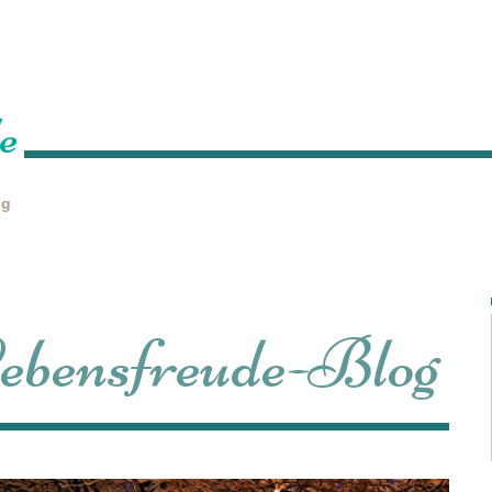
Home
Über mich
Leistungen
Veranstaltungen
P
e
ng
 Lebensfreude-Blog