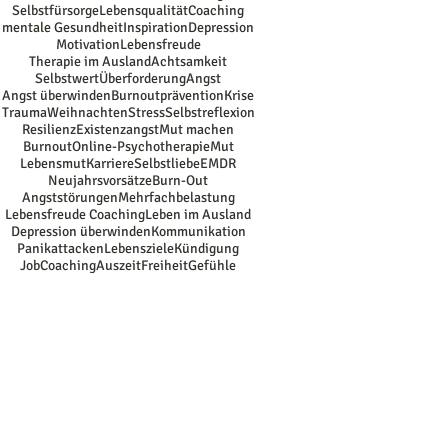
Selbstfürsorge
Lebensqualität
Coaching
mentale Gesundheit
Inspiration
Depression
Motivation
Lebensfreude
Therapie im Ausland
Achtsamkeit
Selbstwert
Überforderung
Angst
Angst überwinden
Burnoutprävention
Krise
Trauma
Weihnachten
Stress
Selbstreflexion
Resilienz
Existenzangst
Mut machen
Burnout
Online-Psychotherapie
Mut
Lebensmut
Karriere
Selbstliebe
EMDR
Neujahrsvorsätze
Burn-Out
Angststörungen
Mehrfachbelastung
Lebensfreude Coaching
Leben im Ausland
Depression überwinden
Kommunikation
Panikattacken
Lebensziele
Kündigung
JobCoaching
Auszeit
Freiheit
Gefühle