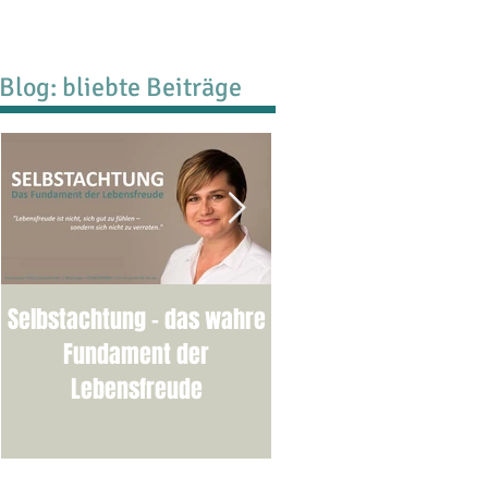
Blog: bliebte Beiträge
Selbstachtung - das wahre
Burnout-Selbsttest:
Fundament der
welcher Stufe stehen
Lebensfreude
bereits?