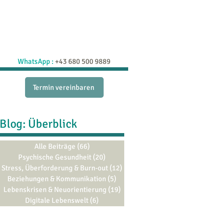
raxis
Schatzkiste
Blog
More
WhatsApp :
+43 680 500 9889
Termin vereinbaren
Blog: Überblick
Alle Beiträge
(66)
66 Beiträge
Psychische Gesundheit
(20)
20 Beiträge
Stress, Überforderung & Burn-out
(12)
12 Beiträge
Beziehungen & Kommunikation
(5)
5 Beiträge
Lebenskrisen & Neuorientierung
(19)
19 Beiträge
Digitale Lebenswelt
(6)
6 Beiträge