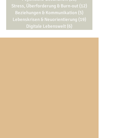
Stress, Überforderung & Burn-out
(12)
12 Beiträge
Beziehungen & Kommunikation
(5)
5 Beiträge
Lebenskrisen & Neuorientierung
(19)
19 Beiträge
Digitale Lebenswelt
(6)
6 Beiträge