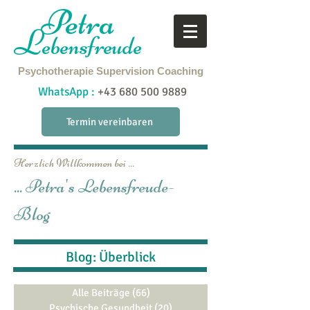
Petra
L
ebensfreude
Psychotherapie
Supervision
Coaching
WhatsApp :
+43 680 500 9889
Termin vereinbaren
Herzlich Willkommen bei ...
... Petra's Lebensfreude-
Blog
Blog: Überblick
Alle Beiträge
(66)
66 Beiträge
Psychische Gesundheit
(20)
20 Beiträge