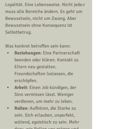
Loyalität. Eine Lebensweise. Nicht jede:r 
muss alle Bereiche ändern. Es geht um 
Bewusstsein, nicht um Zwang. Aber 
Bewusstsein ohne Konsequenz ist 
Selbstbetrug. 
Was konkret betroffen sein kann:
Beziehungen
: Eine Partnerschaft 
beenden oder klären. Kontakt zu 
Eltern neu gestalten. 
Freundschaften loslassen, die 
erschöpfen.
Arbeit
: Einen Job kündigen, der 
Sinn vermissen lässt. Weniger 
verdienen, um mehr zu leben.
Rollen
: Aufhören, die Starke zu 
sein. Sich erlauben, unperfekt, 
wütend, egoistisch zu sein. Mehr 
dazu, wie Rollen uns prägen und 