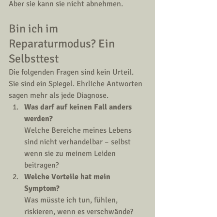
Aber sie kann sie nicht abnehmen.
Bin ich im 
Reparaturmodus? Ein 
Selbsttest
Die folgenden Fragen sind kein Urteil. 
Sie sind ein Spiegel. Ehrliche Antworten 
sagen mehr als jede Diagnose.
Was darf auf keinen Fall anders 
werden?
Welche Bereiche meines Lebens 
sind nicht verhandelbar – selbst 
wenn sie zu meinem Leiden 
beitragen?
Welche Vorteile hat mein 
Symptom?
Was müsste ich tun, fühlen, 
riskieren, wenn es verschwände?