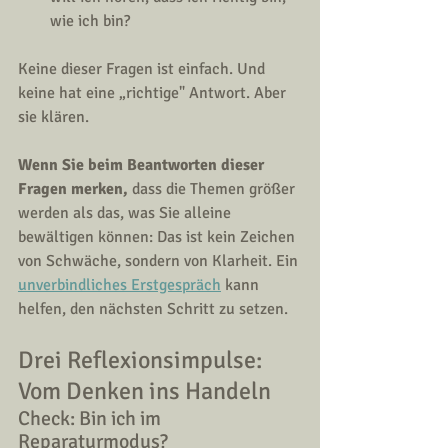
wie ich bin?
Keine dieser Fragen ist einfach. Und 
keine hat eine „richtige" Antwort. Aber 
sie klären.
Wenn Sie beim Beantworten dieser 
Fragen merken, 
dass die Themen größer 
werden als das, was Sie alleine 
bewältigen können: Das ist kein Zeichen 
von Schwäche, sondern von Klarheit. Ein 
unverbindliches Erstgespräch
 kann 
helfen, den nächsten Schritt zu setzen.
Drei Reflexionsimpulse: 
Vom Denken ins Handeln
Check: Bin ich im 
Reparaturmodus?