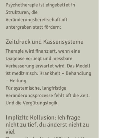
Psychotherapie ist eingebettet in 
Strukturen, die 
Veränderungsbereitschaft oft 
untergraben statt fördern:
Zeitdruck und Kassensysteme
Therapie wird finanziert, wenn eine 
Diagnose vorliegt und messbare 
Verbesserung erwartet wird. Das Modell 
ist medizinisch: Krankheit – Behandlung 
– Heilung.
Für systemische, langfristige 
Veränderungsprozesse fehlt oft die Zeit. 
Und die Vergütungslogik.
Implizite Kollusion: Ich frage 
nicht zu tief, du änderst nicht zu 
viel