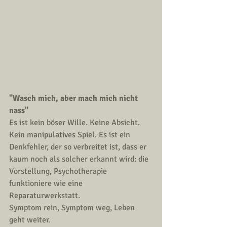
"Wasch mich, aber mach mich nicht 
nass"
Es ist kein böser Wille. Keine Absicht. 
Kein manipulatives Spiel. Es ist ein 
Denkfehler, der so verbreitet ist, dass er 
kaum noch als solcher erkannt wird: die 
Vorstellung, Psychotherapie 
funktioniere wie eine 
Reparaturwerkstatt.
Symptom rein, Symptom weg, Leben 
geht weiter.