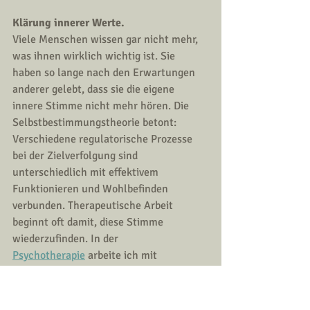
Klärung innerer Werte.
Viele Menschen wissen gar nicht mehr, 
was ihnen wirklich wichtig ist. Sie 
haben so lange nach den Erwartungen 
anderer gelebt, dass sie die eigene 
innere Stimme nicht mehr hören. Die 
Selbstbestimmungstheorie betont: 
Verschiedene regulatorische Prozesse 
bei der Zielverfolgung sind 
unterschiedlich mit effektivem 
Funktionieren und Wohlbefinden 
verbunden. Therapeutische Arbeit 
beginnt oft damit, diese Stimme 
wiederzufinden. In der 
Psychotherapie
 arbeite ich mit 
integrativen Methoden, die genau hier 
ansetzen.