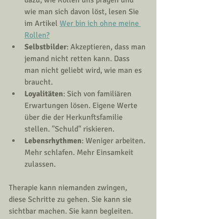
wie man sich davon löst, lesen Sie 
im Artikel 
Wer bin ich ohne meine 
Rollen?
Selbstbilder
: Akzeptieren, dass man 
jemand nicht retten kann. Dass 
man nicht geliebt wird, wie man es 
braucht.
Loyalitäten
: Sich von familiären 
Erwartungen lösen. Eigene Werte 
über die der Herkunftsfamilie 
stellen. "Schuld" riskieren.
Lebensrhythmen
: Weniger arbeiten. 
Mehr schlafen. Mehr Einsamkeit 
zulassen.
Therapie kann niemanden zwingen, 
diese Schritte zu gehen. Sie kann sie 
sichtbar machen. Sie kann begleiten. 